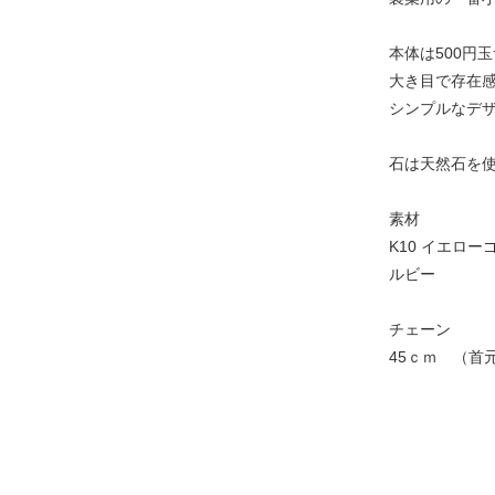
本体は500円
大き目で存在
シンプルなデ
石は天然石を
素材
K10 イエロー
ルビー
チェーン
45ｃｍ （首