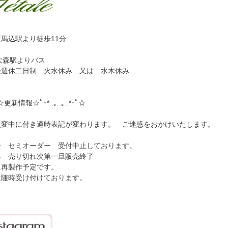
馬込駅より徒歩11分
大森駅よりバス
全週休二日制 火水休み 又は 水木休み
･ﾟ☆更新情報☆ﾟ･*:.｡..｡.:*･ﾟ☆
改変中に付き適時表記が変わります。 ご迷惑をおかけいたします。
ー セミオーダー 受付中止しております。
み 売り切れ次第一旦販売終了
に再製作予定です。
は随時受け付けております。