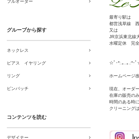
フルオーダー
最寄り駅は
都営浅草線 西
グループから探す
又は
JR京浜東北線
水曜定休 完
ネックレス
☆ﾟ･*:.｡..｡.:*
ピアス イヤリング
リング
ホームページ
ピンバッチ
現在、オーダ
在庫の販売の
時間のある時
クリーニング
コンテンツを読む
デザイナー