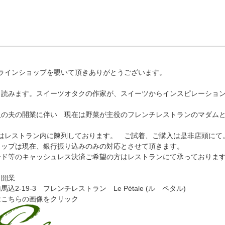
pオンラインショップを覗いて頂きありがとうございます。
と読みます。スイーツオタクの作家が、スイーツからインスピレーショ
人の夫の開業に伴い 現在は野菜が主役のフレンチレストランのマダム
p商品はレストラン内に陳列しております。 ご試着、ご購入は是非店頭にて
ョップは現在、銀行振り込みのみの対応とさせて頂きます。
ード等のキャッシュレス決済ご希望の方はレストランにて承っておりま
1日開業
込2-19-3 フレンチレストラン Le Pétale (ル ペタル)
はこちらの画像をクリック