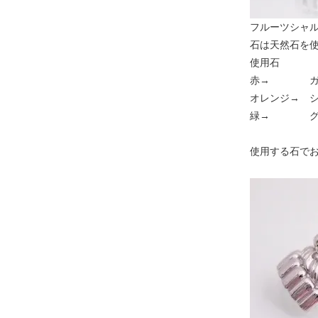
フルーツシャ
石は天然石を
使用石
赤→ ガ
オレンジ→ 
緑→ グリ
使用する石で