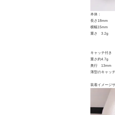
本体：
長さ18mm
横幅15mm
重さ 3.2g
キャッチ付き
重さ約4.7g
奥行 13mm
薄型のキャッ
装着イメージ